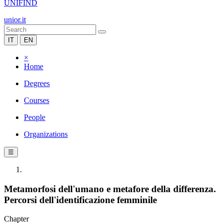
UNIFIND
unior.it
IT
EN
×
Home
Degrees
Courses
People
Organizations
☰
Metamorfosi dell'umano e metafore della differenza.
Percorsi dell'identificazione femminile
Chapter