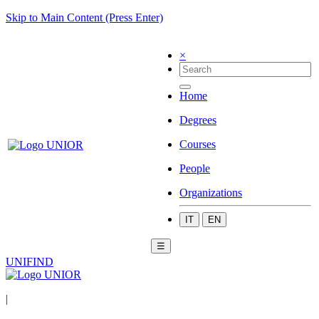
Skip to Main Content (Press Enter)
×
Home
Degrees
Courses
People
Organizations
IT
EN
☰
UNIFIND
|