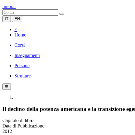
unior.it
IT
EN
×
Home
Corsi
Insegnamenti
Persone
Strutture
☰
Il declino della potenza americana e la transizione eg
Capitolo di libro
Data di Pubblicazione:
2012