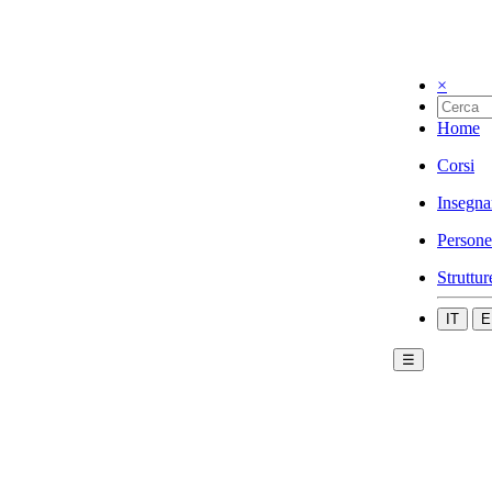
×
Home
Corsi
Insegna
Persone
Struttur
IT
E
☰