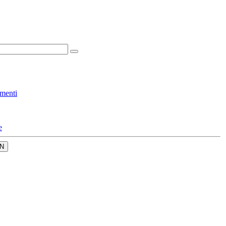
menti
e
N