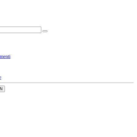
menti
e
N