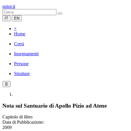
unior.it
IT
EN
×
Home
Corsi
Insegnamenti
Persone
Strutture
☰
Nota sul Santuario di Apollo Pizio ad Atene
Capitolo di libro
Data di Pubblicazione:
2009