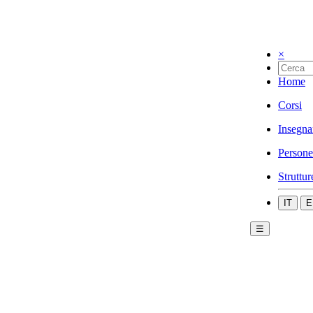
×
Home
Corsi
Insegna
Persone
Struttur
IT
E
☰