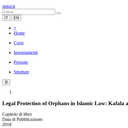
unior.it
IT
EN
×
Home
Corsi
Insegnamenti
Persone
Strutture
☰
Legal Protection of Orphans in Islamic Law: Kafala 
Capitolo di libro
Data di Pubblicazione:
2018