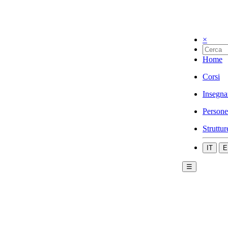
×
Home
Corsi
Insegna
Persone
Struttur
IT
E
☰