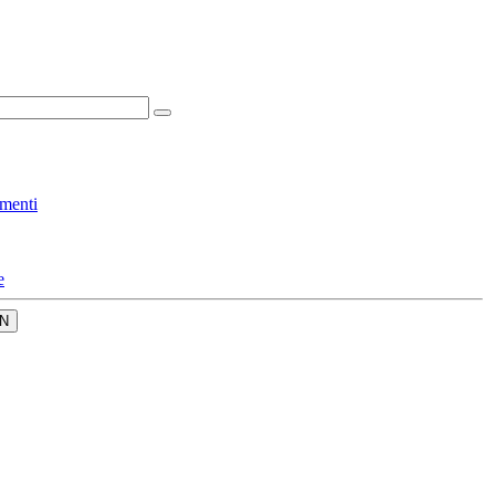
menti
e
N