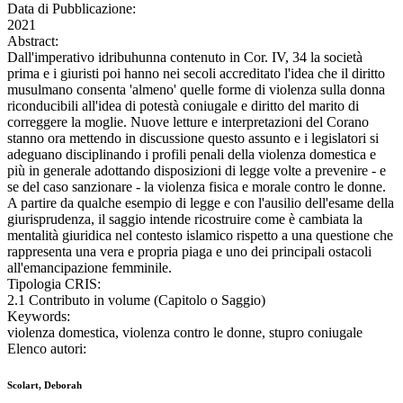
Data di Pubblicazione:
2021
Abstract:
Dall'imperativo idribuhunna contenuto in Cor. IV, 34 la società
prima e i giuristi poi hanno nei secoli accreditato l'idea che il diritto
musulmano consenta 'almeno' quelle forme di violenza sulla donna
riconducibili all'idea di potestà coniugale e diritto del marito di
correggere la moglie. Nuove letture e interpretazioni del Corano
stanno ora mettendo in discussione questo assunto e i legislatori si
adeguano disciplinando i profili penali della violenza domestica e
più in generale adottando disposizioni di legge volte a prevenire - e
se del caso sanzionare - la violenza fisica e morale contro le donne.
A partire da qualche esempio di legge e con l'ausilio dell'esame della
giurisprudenza, il saggio intende ricostruire come è cambiata la
mentalità giuridica nel contesto islamico rispetto a una questione che
rappresenta una vera e propria piaga e uno dei principali ostacoli
all'emancipazione femminile.
Tipologia CRIS:
2.1 Contributo in volume (Capitolo o Saggio)
Keywords:
violenza domestica, violenza contro le donne, stupro coniugale
Elenco autori:
Scolart, Deborah