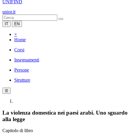
UNIFIND
unior.it
IT
EN
×
Home
Corsi
Insegnamenti
Persone
Strutture
☰
La violenza domestica nei paesi arabi. Uno sguardo
alla legge
Capitolo di libro