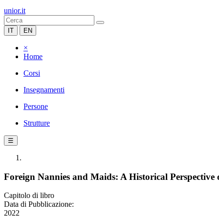
unior.it
IT
EN
×
Home
Corsi
Insegnamenti
Persone
Strutture
☰
Foreign Nannies and Maids: A Historical Perspectiv
Capitolo di libro
Data di Pubblicazione:
2022