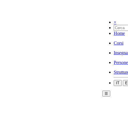
×
Home
Corsi
Insegna
Persone
Struttur
IT
E
☰