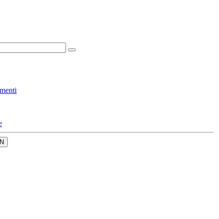
menti
e
N