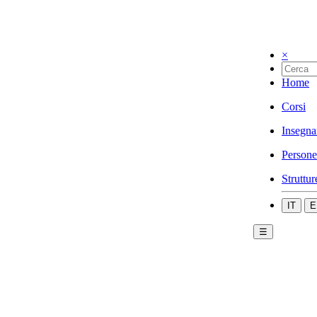
×
Home
Corsi
Insegna
Persone
Struttur
IT
E
☰