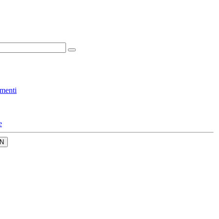
menti
e
N