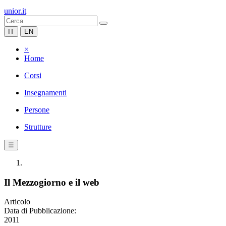
unior.it
IT
EN
×
Home
Corsi
Insegnamenti
Persone
Strutture
☰
Il Mezzogiorno e il web
Articolo
Data di Pubblicazione:
2011