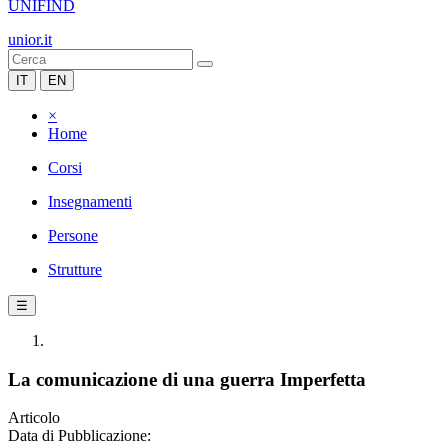
UNIFIND
unior.it
IT
EN
×
Home
Corsi
Insegnamenti
Persone
Strutture
☰
La comunicazione di una guerra Imperfetta
Articolo
Data di Pubblicazione: