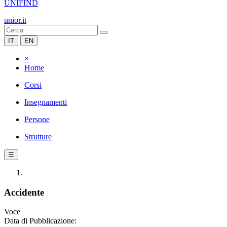
UNIFIND
unior.it
IT
EN
×
Home
Corsi
Insegnamenti
Persone
Strutture
☰
Accidente
Voce
Data di Pubblicazione: