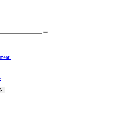
menti
e
N