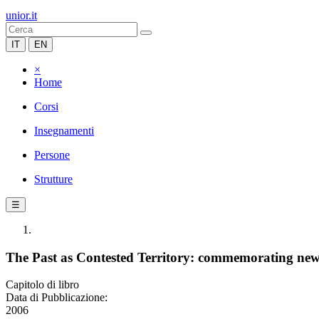
unior.it
IT
EN
×
Home
Corsi
Insegnamenti
Persone
Strutture
☰
The Past as Contested Territory: commemorating new 
Capitolo di libro
Data di Pubblicazione:
2006