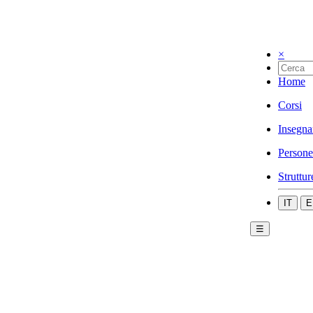
×
Home
Corsi
Insegna
Persone
Struttur
IT
E
☰