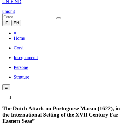
UNIFIND
unior.it
IT
EN
×
Home
Corsi
Insegnamenti
Persone
Strutture
☰
The Dutch Attack on Portuguese Macao (1622), in
the International Setting of the XVII Century Far
Eastern Seas”