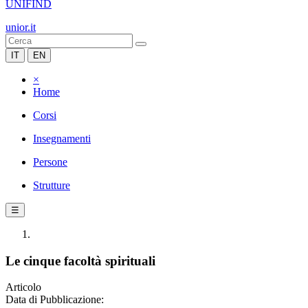
UNIFIND
unior.it
IT
EN
×
Home
Corsi
Insegnamenti
Persone
Strutture
☰
Le cinque facoltà spirituali
Articolo
Data di Pubblicazione: