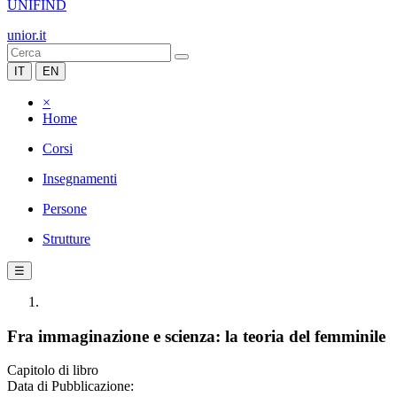
UNIFIND
unior.it
IT
EN
×
Home
Corsi
Insegnamenti
Persone
Strutture
☰
Fra immaginazione e scienza: la teoria del femminile
Capitolo di libro
Data di Pubblicazione: