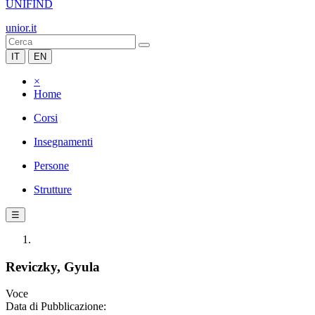
UNIFIND
unior.it
IT
EN
×
Home
Corsi
Insegnamenti
Persone
Strutture
☰
Reviczky, Gyula
Voce
Data di Pubblicazione: