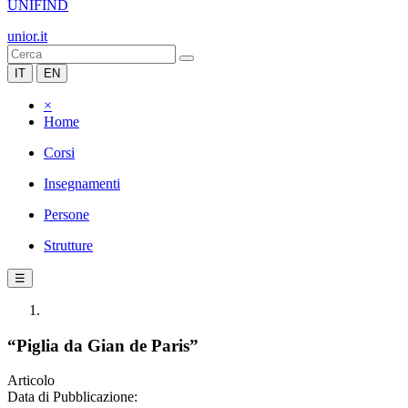
UNIFIND
unior.it
IT
EN
×
Home
Corsi
Insegnamenti
Persone
Strutture
☰
“Piglia da Gian de Paris”
Articolo
Data di Pubblicazione: