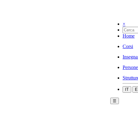
×
Home
Corsi
Insegna
Persone
Struttur
IT
E
☰