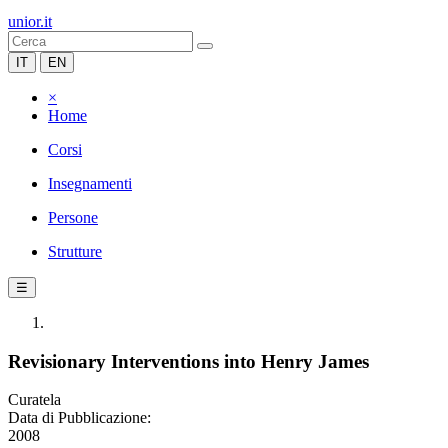
unior.it
IT
EN
×
Home
Corsi
Insegnamenti
Persone
Strutture
☰
Revisionary Interventions into Henry James
Curatela
Data di Pubblicazione:
2008