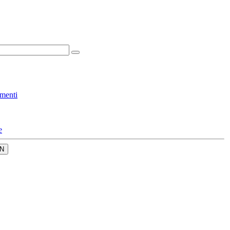
menti
e
N