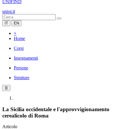
UNIFIND
unior.it
IT
EN
×
Home
Corsi
Insegnamenti
Persone
Strutture
☰
La Sicilia occidentale e l'approvvigionamento
cerealicolo di Roma
Articolo