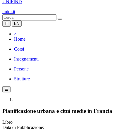
UNIFIND
unior.it
IT
EN
×
Home
Corsi
Insegnamenti
Persone
Strutture
☰
Pianificazione urbana e città medie in Francia
Libro
Data di Pubblicazione: