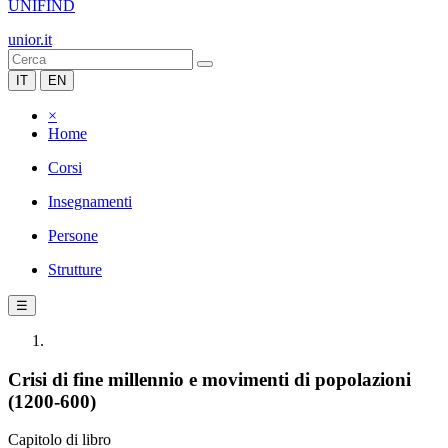
UNIFIND
unior.it
IT
EN
×
Home
Corsi
Insegnamenti
Persone
Strutture
☰
Crisi di fine millennio e movimenti di popolazioni
(1200-600)
Capitolo di libro