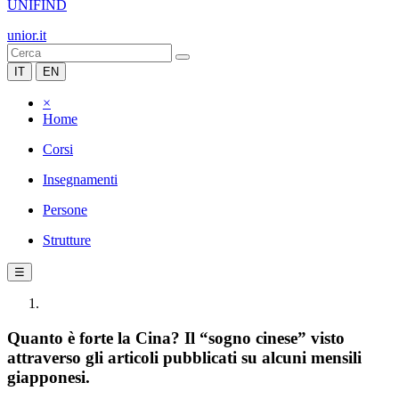
UNIFIND
unior.it
IT
EN
×
Home
Corsi
Insegnamenti
Persone
Strutture
☰
Quanto è forte la Cina? Il “sogno cinese” visto
attraverso gli articoli pubblicati su alcuni mensili
giapponesi.