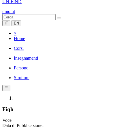
UNIFIND
unior.it
IT
EN
×
Home
Corsi
Insegnamenti
Persone
Strutture
☰
Fiqh
Voce
Data di Pubblicazione: