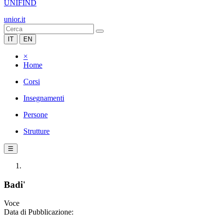
UNIFIND
unior.it
IT
EN
×
Home
Corsi
Insegnamenti
Persone
Strutture
☰
Badi'
Voce
Data di Pubblicazione: