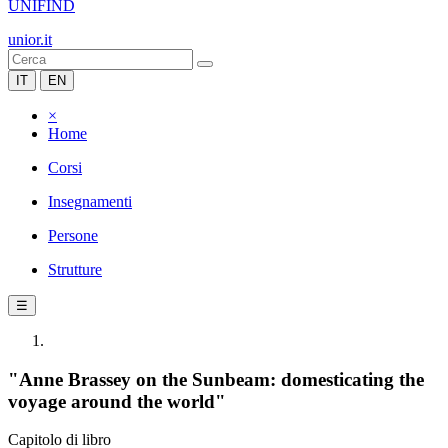
UNIFIND
unior.it
IT
EN
×
Home
Corsi
Insegnamenti
Persone
Strutture
☰
"Anne Brassey on the Sunbeam: domesticating the
voyage around the world"
Capitolo di libro