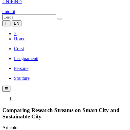
UNIFIND
unior.it
IT
EN
×
Home
Corsi
Insegnamenti
Persone
Strutture
☰
Comparing Research Streams on Smart City and
Sustainable City
Articolo