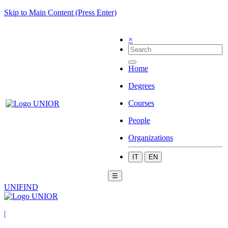
Skip to Main Content (Press Enter)
×
Home
Degrees
Courses
People
Organizations
IT
EN
☰
UNIFIND
|