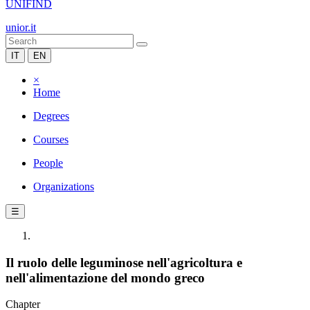
UNIFIND
unior.it
IT
EN
×
Home
Degrees
Courses
People
Organizations
☰
Il ruolo delle leguminose nell'agricoltura e
nell'alimentazione del mondo greco
Chapter