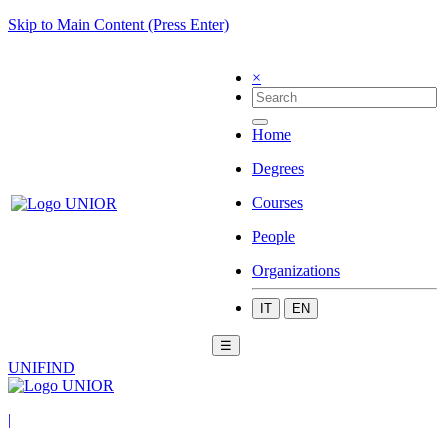
Skip to Main Content (Press Enter)
×
Home
Degrees
Courses
People
Organizations
IT
EN
☰
UNIFIND
|