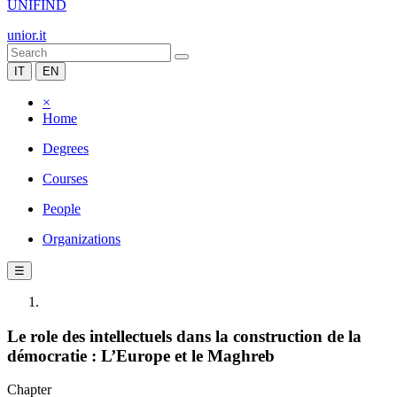
UNIFIND
unior.it
IT
EN
×
Home
Degrees
Courses
People
Organizations
☰
Le role des intellectuels dans la construction de la
démocratie : L’Europe et le Maghreb
Chapter