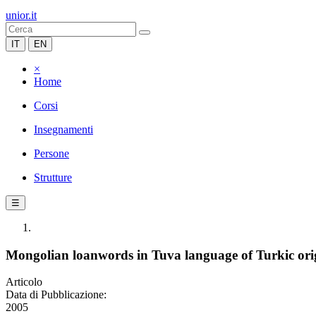
unior.it
IT
EN
×
Home
Corsi
Insegnamenti
Persone
Strutture
☰
Mongolian loanwords in Tuva language of Turkic ori
Articolo
Data di Pubblicazione:
2005