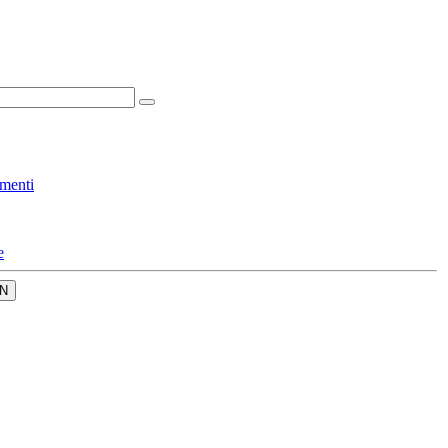
menti
e
N