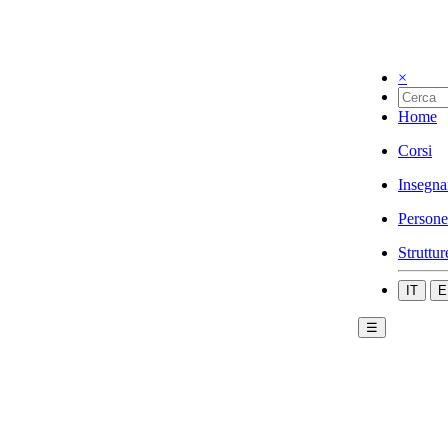
×
Home
Corsi
Insegna
Persone
Struttur
IT
E
☰