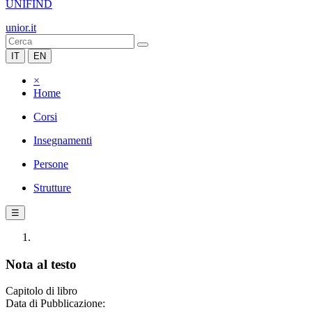
UNIFIND
unior.it
IT
EN
×
Home
Corsi
Insegnamenti
Persone
Strutture
☰
Nota al testo
Capitolo di libro
Data di Pubblicazione: