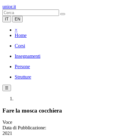
unior.it
IT
EN
×
Home
Corsi
Insegnamenti
Persone
Strutture
☰
Fare la mosca cocchiera
Voce
Data di Pubblicazione:
2021