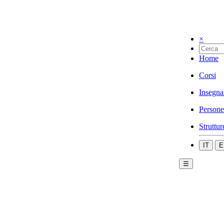
×
Home
Corsi
Insegna
Persone
Struttur
IT
E
☰