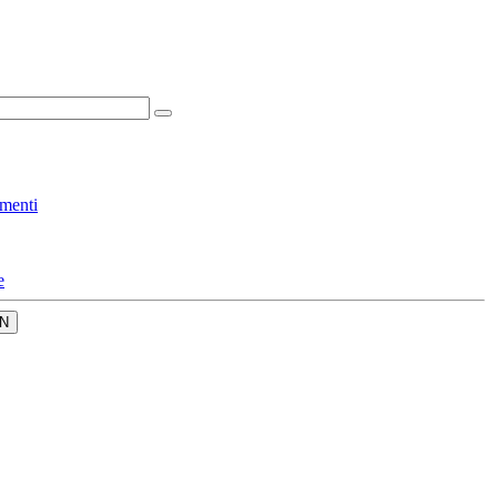
menti
e
N