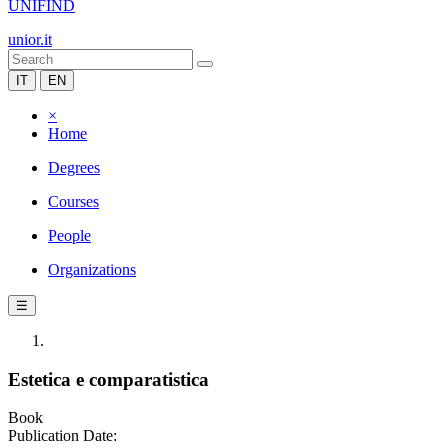
UNIFIND
unior.it
IT
EN
×
Home
Degrees
Courses
People
Organizations
☰
Estetica e comparatistica
Book
Publication Date: