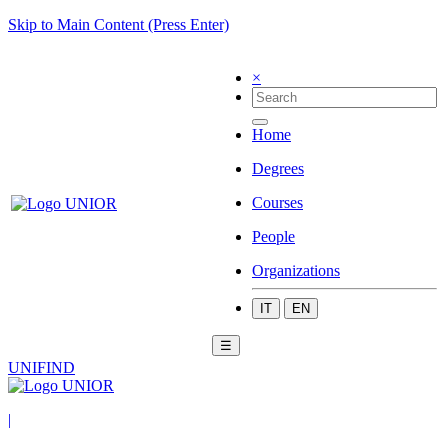
Skip to Main Content (Press Enter)
×
Home
Degrees
Courses
People
Organizations
IT
EN
☰
UNIFIND
|