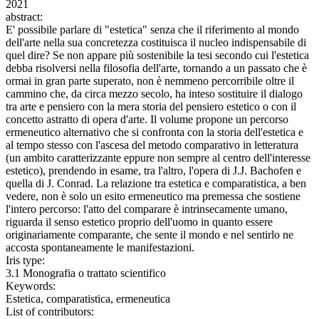
2021
abstract:
E' possibile parlare di "estetica" senza che il riferimento al mondo
dell'arte nella sua concretezza costituisca il nucleo indispensabile di
quel dire? Se non appare più sostenibile la tesi secondo cui l'estetica
debba risolversi nella filosofia dell'arte, tornando a un passato che è
ormai in gran parte superato, non è nemmeno percorribile oltre il
cammino che, da circa mezzo secolo, ha inteso sostituire il dialogo
tra arte e pensiero con la mera storia del pensiero estetico o con il
concetto astratto di opera d'arte. Il volume propone un percorso
ermeneutico alternativo che si confronta con la storia dell'estetica e
al tempo stesso con l'ascesa del metodo comparativo in letteratura
(un ambito caratterizzante eppure non sempre al centro dell'interesse
estetico), prendendo in esame, tra l'altro, l'opera di J.J. Bachofen e
quella di J. Conrad. La relazione tra estetica e comparatistica, a ben
vedere, non è solo un esito ermeneutico ma premessa che sostiene
l'intero percorso: l'atto del comparare è intrinsecamente umano,
riguarda il senso estetico proprio dell'uomo in quanto essere
originariamente comparante, che sente il mondo e nel sentirlo ne
accosta spontaneamente le manifestazioni.
Iris type:
3.1 Monografia o trattato scientifico
Keywords:
Estetica, comparatistica, ermeneutica
List of contributors: