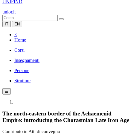
UNIFIND
unior.it
IT
EN
×
Home
Corsi
Insegnamenti
Persone
Strutture
☰
The north-eastern border of the Achaemenid
Empire: introducing the Chorasmian Late Iron Age
Contributo in Atti di convegno