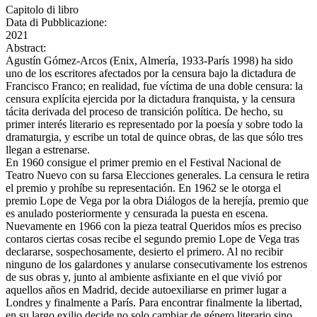
Capitolo di libro
Data di Pubblicazione:
2021
Abstract:
Agustín Gómez-Arcos (Enix, Almería, 1933-París 1998) ha sido
uno de los escritores afectados por la censura bajo la dictadura de
Francisco Franco; en realidad, fue víctima de una doble censura: la
censura explícita ejercida por la dictadura franquista, y la censura
tácita derivada del proceso de transición política. De hecho, su
primer interés literario es representado por la poesía y sobre todo la
dramaturgia, y escribe un total de quince obras, de las que sólo tres
llegan a estrenarse.
En 1960 consigue el primer premio en el Festival Nacional de
Teatro Nuevo con su farsa Elecciones generales. La censura le retira
el premio y prohíbe su representación. En 1962 se le otorga el
premio Lope de Vega por la obra Diálogos de la herejía, premio que
es anulado posteriormente y censurada la puesta en escena.
Nuevamente en 1966 con la pieza teatral Queridos míos es preciso
contaros ciertas cosas recibe el segundo premio Lope de Vega tras
declararse, sospechosamente, desierto el primero. Al no recibir
ninguno de los galardones y anularse consecutivamente los estrenos
de sus obras y, junto al ambiente asfixiante en el que vivió por
aquellos años en Madrid, decide autoexiliarse en primer lugar a
Londres y finalmente a París. Para encontrar finalmente la libertad,
en su largo exilio decide no solo cambiar de género literario sino