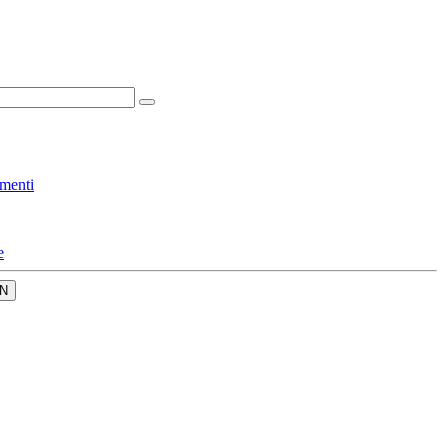
menti
e
N