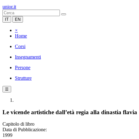
unior.it
IT
EN
×
Home
Corsi
Insegnamenti
Persone
Strutture
☰
Le vicende artistiche dall’età regia alla dinastia flavia
Capitolo di libro
Data di Pubblicazione:
1999