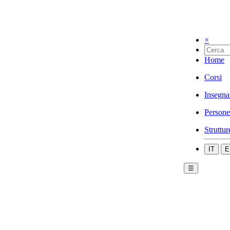
×
Home
Corsi
Insegna
Persone
Struttur
IT
E
☰