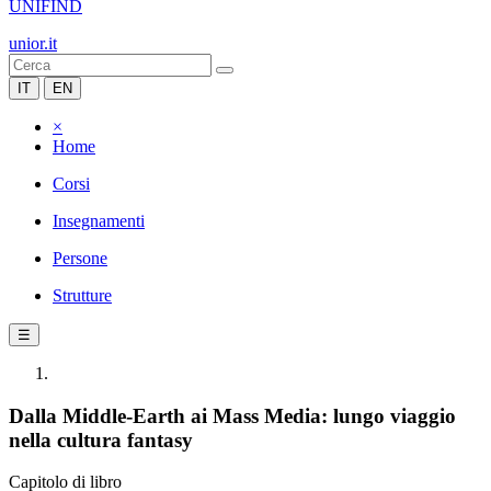
UNIFIND
unior.it
IT
EN
×
Home
Corsi
Insegnamenti
Persone
Strutture
☰
Dalla Middle-Earth ai Mass Media: lungo viaggio
nella cultura fantasy
Capitolo di libro