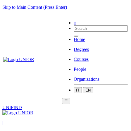
Skip to Main Content (Press Enter)
×
Home
Degrees
Courses
People
Organizations
IT
EN
☰
UNIFIND
|