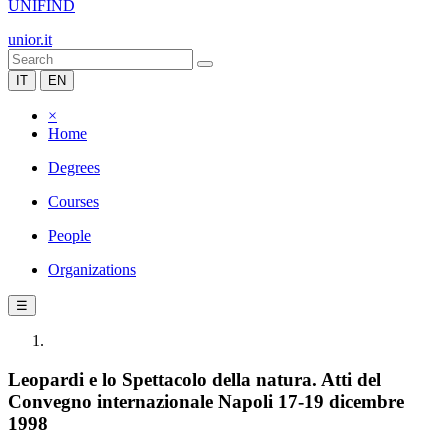
UNIFIND
unior.it
IT
EN
×
Home
Degrees
Courses
People
Organizations
☰
Leopardi e lo Spettacolo della natura. Atti del
Convegno internazionale Napoli 17-19 dicembre
1998