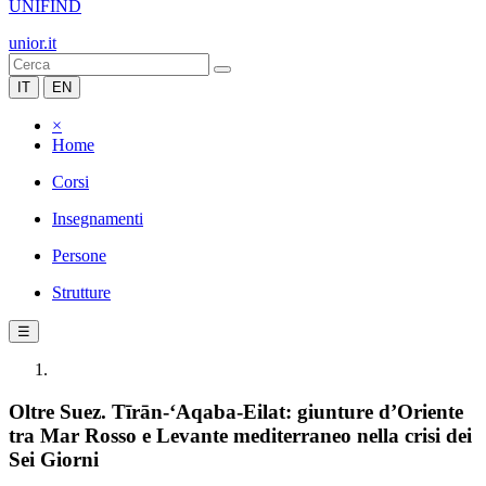
UNIFIND
unior.it
IT
EN
×
Home
Corsi
Insegnamenti
Persone
Strutture
☰
Oltre Suez. Tīrān-‘Aqaba-Eilat: giunture d’Oriente
tra Mar Rosso e Levante mediterraneo nella crisi dei
Sei Giorni