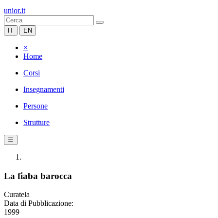
unior.it
IT
EN
×
Home
Corsi
Insegnamenti
Persone
Strutture
☰
La fiaba barocca
Curatela
Data di Pubblicazione:
1999