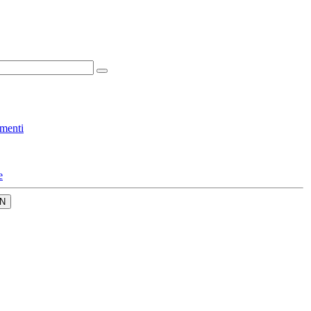
menti
e
N