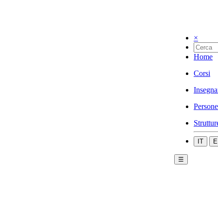
×
Home
Corsi
Insegna
Persone
Struttur
IT
E
☰