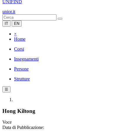
UNIFIND
unior.it
IT
EN
×
Home
Corsi
Insegnamenti
Persone
Strutture
☰
Hong Kiltong
Voce
Data di Pubblicazione: