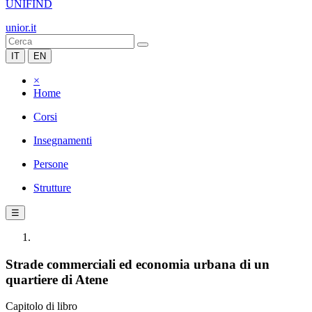
UNIFIND
unior.it
IT
EN
×
Home
Corsi
Insegnamenti
Persone
Strutture
☰
Strade commerciali ed economia urbana di un
quartiere di Atene
Capitolo di libro