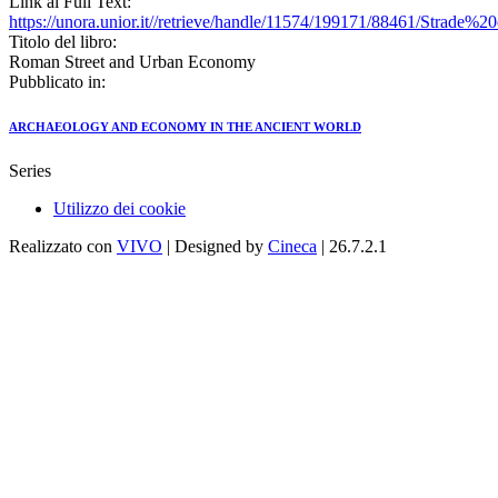
Link al Full Text:
https://unora.unior.it//retrieve/handle/11574/199171/88461/Strad
Titolo del libro:
Roman Street and Urban Economy
Pubblicato in:
ARCHAEOLOGY AND ECONOMY IN THE ANCIENT WORLD
Series
Utilizzo dei cookie
Realizzato con
VIVO
| Designed by
Cineca
| 26.7.2.1