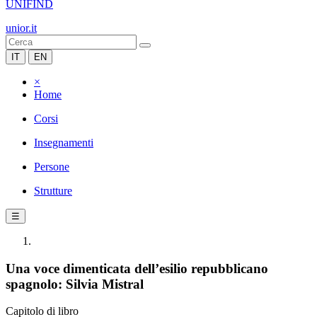
UNIFIND
unior.it
IT
EN
×
Home
Corsi
Insegnamenti
Persone
Strutture
☰
Una voce dimenticata dell’esilio repubblicano
spagnolo: Silvia Mistral
Capitolo di libro