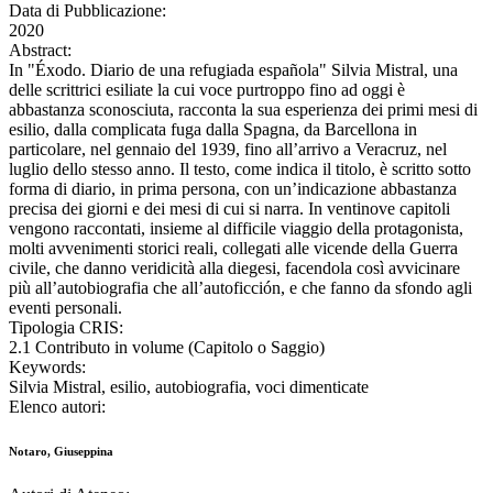
Data di Pubblicazione:
2020
Abstract:
In "Éxodo. Diario de una refugiada española" Silvia Mistral, una
delle scrittrici esiliate la cui voce purtroppo fino ad oggi è
abbastanza sconosciuta, racconta la sua esperienza dei primi mesi di
esilio, dalla complicata fuga dalla Spagna, da Barcellona in
particolare, nel gennaio del 1939, fino all’arrivo a Veracruz, nel
luglio dello stesso anno. Il testo, come indica il titolo, è scritto sotto
forma di diario, in prima persona, con un’indicazione abbastanza
precisa dei giorni e dei mesi di cui si narra. In ventinove capitoli
vengono raccontati, insieme al difficile viaggio della protagonista,
molti avvenimenti storici reali, collegati alle vicende della Guerra
civile, che danno veridicità alla diegesi, facendola così avvicinare
più all’autobiografia che all’autoficción, e che fanno da sfondo agli
eventi personali.
Tipologia CRIS:
2.1 Contributo in volume (Capitolo o Saggio)
Keywords:
Silvia Mistral, esilio, autobiografia, voci dimenticate
Elenco autori:
Notaro, Giuseppina