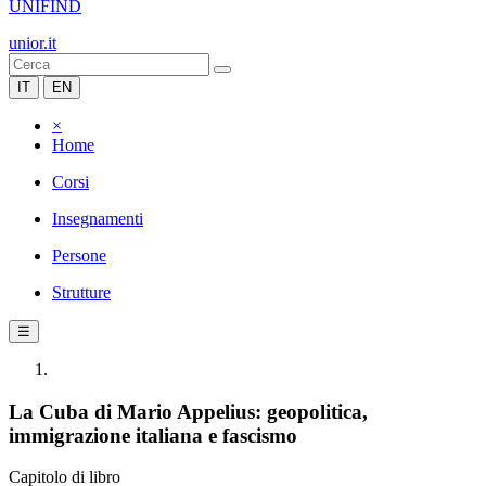
UNIFIND
unior.it
IT
EN
×
Home
Corsi
Insegnamenti
Persone
Strutture
☰
La Cuba di Mario Appelius: geopolitica,
immigrazione italiana e fascismo
Capitolo di libro