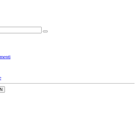
menti
e
N