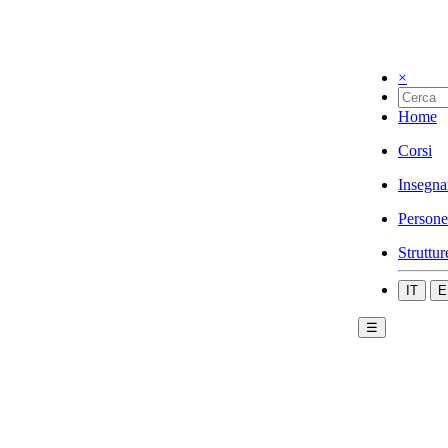
×
Home
Corsi
Insegna
Persone
Struttur
IT
E
☰