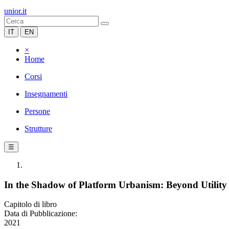
unior.it
IT
EN
×
Home
Corsi
Insegnamenti
Persone
Strutture
☰
In the Shadow of Platform Urbanism: Beyond Utility a
Capitolo di libro
Data di Pubblicazione:
2021