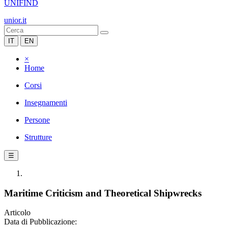
UNIFIND
unior.it
IT
EN
×
Home
Corsi
Insegnamenti
Persone
Strutture
☰
Maritime Criticism and Theoretical Shipwrecks
Articolo
Data di Pubblicazione: