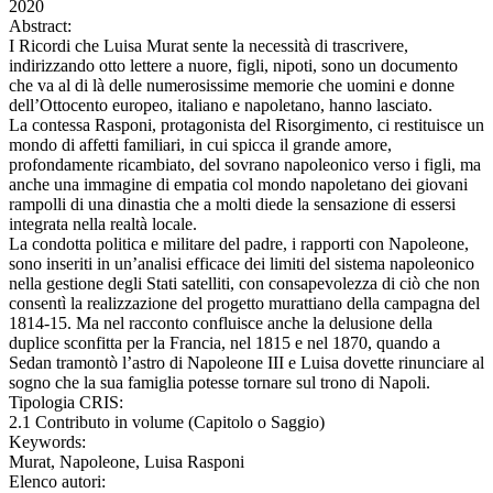
2020
Abstract:
I Ricordi che Luisa Murat sente la necessità di trascrivere,
indirizzando otto lettere a nuore, figli, nipoti, sono un documento
che va al di là delle numerosissime memorie che uomini e donne
dell’Ottocento europeo, italiano e napoletano, hanno lasciato.
La contessa Rasponi, protagonista del Risorgimento, ci restituisce un
mondo di affetti familiari, in cui spicca il grande amore,
profondamente ricambiato, del sovrano napoleonico verso i figli, ma
anche una immagine di empatia col mondo napoletano dei giovani
rampolli di una dinastia che a molti diede la sensazione di essersi
integrata nella realtà locale.
La condotta politica e militare del padre, i rapporti con Napoleone,
sono inseriti in un’analisi efficace dei limiti del sistema napoleonico
nella gestione degli Stati satelliti, con consapevolezza di ciò che non
consentì la realizzazione del progetto murattiano della campagna del
1814-15. Ma nel racconto confluisce anche la delusione della
duplice sconfitta per la Francia, nel 1815 e nel 1870, quando a
Sedan tramontò l’astro di Napoleone III e Luisa dovette rinunciare al
sogno che la sua famiglia potesse tornare sul trono di Napoli.
Tipologia CRIS:
2.1 Contributo in volume (Capitolo o Saggio)
Keywords:
Murat, Napoleone, Luisa Rasponi
Elenco autori: