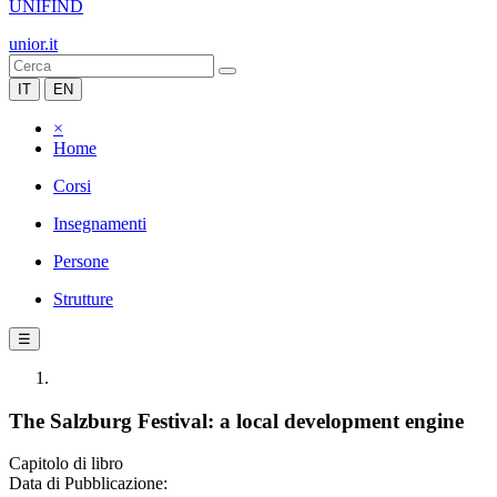
UNIFIND
unior.it
IT
EN
×
Home
Corsi
Insegnamenti
Persone
Strutture
☰
The Salzburg Festival: a local development engine
Capitolo di libro
Data di Pubblicazione: