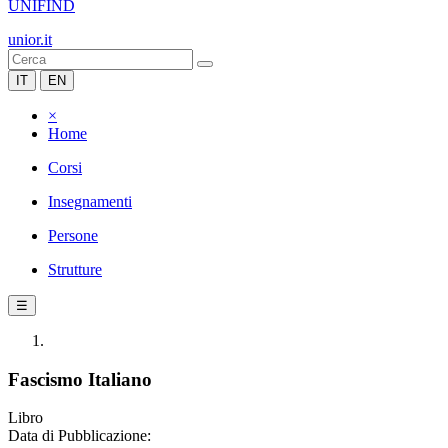
UNIFIND
unior.it
IT
EN
×
Home
Corsi
Insegnamenti
Persone
Strutture
☰
Fascismo Italiano
Libro
Data di Pubblicazione: