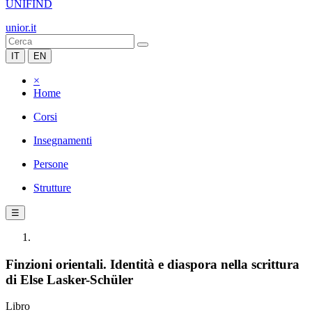
UNIFIND
unior.it
IT
EN
×
Home
Corsi
Insegnamenti
Persone
Strutture
☰
Finzioni orientali. Identità e diaspora nella scrittura
di Else Lasker-Schüler
Libro