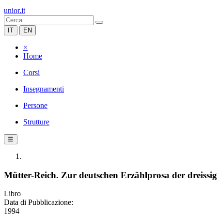
unior.it
IT
EN
×
Home
Corsi
Insegnamenti
Persone
Strutture
☰
Mütter-Reich. Zur deutschen Erzählprosa der dreissi
Libro
Data di Pubblicazione:
1994