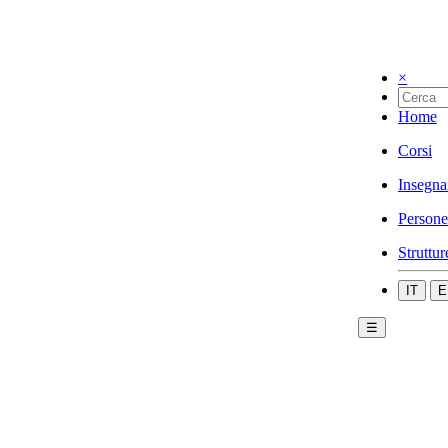
×
Home
Corsi
Insegna
Persone
Struttur
IT
E
☰