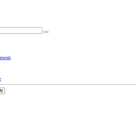
menti
e
N