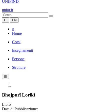
UNIFIND
unior.it
IT
EN
×
Home
Corsi
Insegnamenti
Persone
Strutture
☰
Bhojpurī Lorikī
Libro
Data di Pubblicazione: