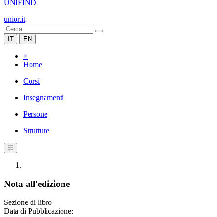
UNIFIND
unior.it
IT
EN
×
Home
Corsi
Insegnamenti
Persone
Strutture
☰
Nota all'edizione
Sezione di libro
Data di Pubblicazione: